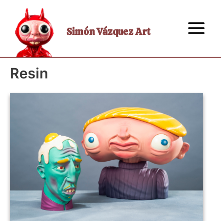
Skip
to
content
Simón Vázquez Art
Main
Menu
Resin